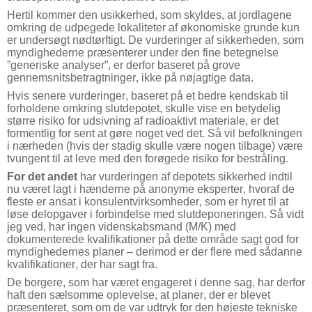
Hertil kommer den usikkerhed, som skyldes, at jordlagene
omkring de udpegede lokaliteter af økonomiske grunde kun
er undersøgt nødtørftigt. De vurderinger af sikkerheden, som
myndighederne præsenterer under den fine betegnelse
”generiske analyser”, er derfor baseret på grove
gennemsnitsbetragtninger, ikke på nøjagtige data.
Hvis senere vurderinger, baseret på et bedre kendskab til
forholdene omkring slutdepotet, skulle vise en betydelig
større risiko for udsivning af radioaktivt materiale, er det
formentlig for sent at gøre noget ved det. Så vil befolkningen
i nærheden (hvis der stadig skulle være nogen tilbage) være
tvungent til at leve med den forøgede risiko for bestråling.
For det andet
har vurderingen af depotets sikkerhed indtil
nu været lagt i hænderne på anonyme eksperter, hvoraf de
fleste er ansat i konsulentvirksomheder, som er hyret til at
løse delopgaver i forbindelse med slutdeponeringen. Så vidt
jeg ved, har ingen videnskabsmand (M/K) med
dokumenterede kvalifikationer på dette område sagt god for
myndighedernes planer – derimod er der flere med sådanne
kvalifikationer, der har sagt fra.
De borgere, som har været engageret i denne sag, har derfor
haft den sælsomme oplevelse, at planer, der er blevet
præsenteret, som om de var udtryk for den højeste tekniske