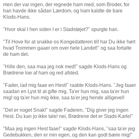
men der var ingen, der regnede ham med, som Broder, for
han havde ikke sådan Lærdom, og ham kaldte de bare
Klods-Hans.
"Hvor skal I hen siden I er i Stadstøjet?" spurgte han.
"Til Hove for at snakke os Kongedatteren til! har Du ikke hørt
hvad Trommen gaaer om over hele Landet!" og saa fortalte
de ham det.
"Hille den, saa maa jeg nok med!" sagde Klods-Hans og
Brødrene loe af ham og red afsted.
"Fader, lad mig faae en Hest!" raabte Klods-Hans. "Jeg faaer
saadan en Lyst til at gifte mig. Ta'er hun mig, saa ta'er hun
mig! og ta'er hun mig ikke, saa ta'er jeg hende alligevel!
"Det er noget Snak!" sagde Faderen, "Dig giver jeg ingen
Hest. Du kan jo ikke tale! nei, Brødrene det er Stads-Karle!"
"Maa jeg ingen Hest faae!" sagde Klods-Hans, "saa ta'er jeg
Gedebukken, den er min egen, og den kan godt bære mig!"