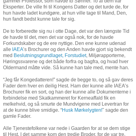
gammel Professor, som havde to Sønner. To af dem var
Eksperter. De ville fri til Kongens Datter og det turde de, for
hun havde ladet kundgøre, at hun ville tage til Mand, Den,
hun fandt bedst kunne tale for sig.
De to forberedte sig nu i otte Dage, det var den længste Tid
de havde til det, men det var også nok, for de havde
Forkundskaber og de ere nyttige. Den ene kunne udenad
alle
IAEA
’s Brochurer og den Anden havde gjort sig bekendt
med
Beslutningsgrundlaget,
Forstudiet
, Miljørapporterne,
Høringssvarene og det både forfra og bagfra, og hvad hver
Oldermand måtte vide. Så kunne han tale med, mente han.
“Jeg får Kongedatteren!” sagde de begge to, og så gav deres
Fader dem hver en deilig Hest. Ham der kunne alle IAEA’s
Brochurer fik en sort, og han der kunne alle Dokumenterne i
forbindelse med Skatkammeret for Kerneaffald fik en
melkehvid, og så smurte de Mundvigene med Levertran for
at de kunne blive smidige. “
Husk Mørkelygten!
" sagde den
gamle Fader.
Alle Tjenestefolkene var nede i Gaarden for at se dem stige
til Hest. I det samme kom den tredie Broder, for de var tre,