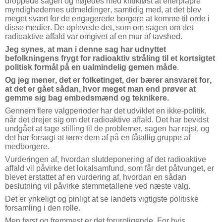
droppede sagen og nøjedes med kritikløst at efterplapre
myndighedernes udmeldinger, samtidig med, at det blev
meget svært for de engagerede borgere at komme til orde i
disse medier. De oplevede det, som om sagen om det
radioaktive affald var omgivet af en mur af tavshed.
Jeg synes, at man i denne sag har udnyttet
befolkningens frygt for radioaktiv stråling til et kortsigtet
politisk formål på en ualmindelig gemen måde
.
Og jeg mener, det er folketinget, der bærer ansvaret for,
at det er gået sådan, hvor meget man end prøver at
gemme sig bag embedsmænd og teknikere.
Gennem flere valgperioder har det udviklet en ikke-politik,
når det drejer sig om det radioaktive affald. Det har bevidst
undgået at tage stilling til de problemer, sagen har rejst, og
det har forsøgt at tørre dem af på en fåtallig gruppe af
medborgere.
Vurderingen af, hvordan slutdeponering af det radioaktive
affald vil påvirke det lokalsamfund, som får det påtvunget, er
blevet erstattet af en vurdering af, hvordan en sådan
beslutning vil påvirke stemmetallene ved næste valg.
Det er ynkeligt og pinligt at se landets vigtigste politiske
forsamling i den rolle.
Men først og fremmest er det foruroligende. For hvis