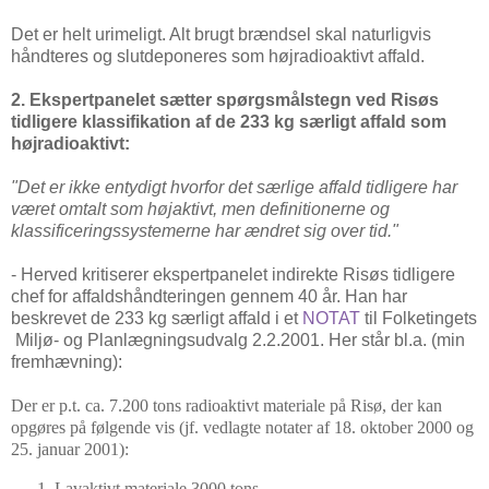
Det er helt urimeligt. Alt brugt brændsel skal naturligvis
håndteres og slutdeponeres som højradioaktivt affald.
2. Ekspertpanelet sætter spørgsmålstegn ved Risøs
tidligere klassifikation af de 233 kg særligt affald som
højradioaktivt:
"Det er ikke entydigt hvorfor det særlige affald tidligere har
været omtalt som højaktivt, men definitionerne og
klassificeringssystemerne har ændret sig over tid."
- Herved kritiserer ekspertpanelet indirekte Risøs tidligere
chef for affaldshåndteringen gennem 40 år. Han har
beskrevet de 233 kg særligt affald i et
NOTAT
til Folketingets
Miljø- og Planlægningsudvalg 2.2.2001. Her står bl.a. (min
fremhævning):
Der er p.t. ca. 7.200 tons radioaktivt materiale på Risø, der kan
opgøres på følgende vis (jf. vedlagte notater af 18. oktober 2000 og
25. januar 2001):
Lavaktivt materiale 3000 tons