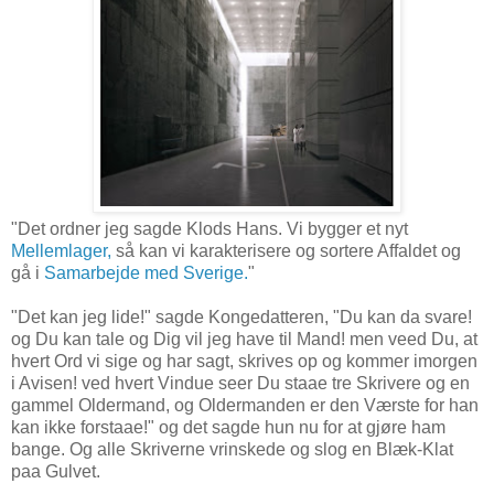
"Det ordner jeg sagde Klods Hans. Vi bygger et nyt
Mellemlager,
så kan vi karakterisere og sortere Affaldet og
gå i
Samarbejde med Sverige.
"
"Det kan jeg lide!" sagde Kongedatteren, "Du kan da svare!
og Du kan tale og Dig vil jeg have til Mand! men veed Du, at
hvert Ord vi sige og har sagt, skrives op og kommer imorgen
i Avisen! ved hvert Vindue seer Du staae tre Skrivere og en
gammel Oldermand, og Oldermanden er den Værste for han
kan ikke forstaae!" og det sagde hun nu for at gjøre ham
bange. Og alle Skriverne vrinskede og slog en Blæk-Klat
paa Gulvet.