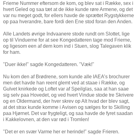
Frierne Nummer eftersom de kom, og blev sat i Række, sex i
hvert Geled og saa tæt at de ikke kunde røre Armene, og det
var nu meget godt, for ellers havde de sprættet Rygstykkerne
op paa hverandre, bare fordi den Ene stod foran den Anden.
Alle Landets øvrige Indvaanere stode rundt om Slottet, lige
op til Vinduerne for at see Kongedatteren tage mod Frierne,
og ligesom een af dem kom ind i Stuen, slog Talegaven klik
for ham.
"Duer ikke!" sagde Kongedatteren. "Væk!"
Nu kom den af Brødrene, som kunde alle IAEA’s brochurer
men det havde han reent glemt ved at staae i Række, og
Gulvet knirkede og Loftet var af Speilglas, saa at han saae
sig selv paa Hovedet, og ved hvert Vindue stode tre Skrivere
og en Oldermand, der hver skrev op Alt hvad der blev sagt,
at det strax kunde komme i Avisen og sælges for to Skilling
paa Hjørnet. Det var frygteligt, og saa havde de fyret saadan
i Kakkelovnen, at den var rød i Tromlen!
"Det er en svær Varme her er herinde!" sagde Frieren.