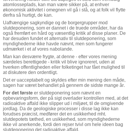
atomlosseplads, kan man være sikker på, at enhver
økonomisk aktivitet i omegnen vil gå i stå, og at folk vil flytte
derfra så hurtigt, de kan.
Uafhængige sagkyndige og de borgergrupper mod
slutdeponering, som er dannet i de truede områder, har da
også fremført en hård og væsentlig kritik af disse planer. De
har desuden fundet et alternativ til slutdeponering, som
myndighederne ikke havde nævnt, men som fungerer
udmærket i et af vores nabolande.
Man kan desværre frygte, at denne - efter vores mening
særdeles berettigede - kritik vil blive ignoreret, uden at
hverken offentligheden eller folketinget har fået mulighed til
at diskutere den ordentligt.
Det er uacceptabelt og skyldes efter min mening den måde,
sagen har været behandlet på gennem de sidste mange år.
For det første
er slutdeponering som nævnt en
opbevaringsform, der på sigt overlader kontrollen med, at det
radioaktive affald ikke slipper ud i miljøet, til de omgivende
jordlag. Da de geologiske processer i disse lag ikke kan
forudses præcist, medfører det en usikkerhed mht.
slutdepotets tæthed, en usikkerhed, som myndighederne
ikke vil anerkende, fordi den rejser tvivl om hele ideen bag
slutdeponering det radioaktive affald.