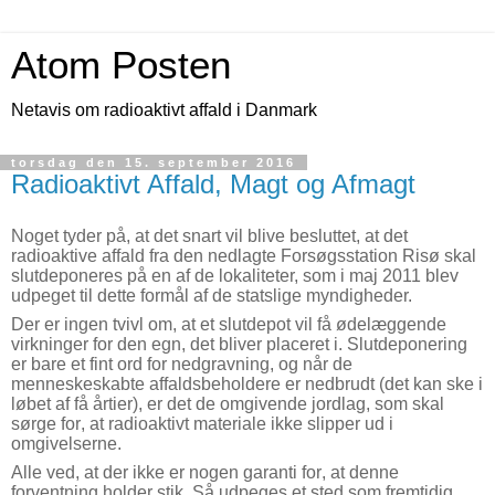
Atom Posten
Netavis om radioaktivt affald i Danmark
torsdag den 15. september 2016
Radioaktivt Affald, Magt og Afmagt
Noget tyder på, at det snart vil blive besluttet, at det
radioaktive affald fra den nedlagte Forsøgsstation Risø skal
slutdeponeres på en af de lokaliteter, som i maj 2011 blev
udpeget til dette formål af de statslige myndigheder.
Der er ingen tvivl om, at et slutdepot vil få ødelæggende
virkninger for den egn, det bliver placeret i. Slutdeponering
er bare et fint ord for nedgravning, og når de
menneskeskabte affaldsbeholdere er nedbrudt (det kan ske i
løbet af få årtier), er det de omgivende jordlag, som skal
sørge for, at radioaktivt materiale ikke slipper ud i
omgivelserne.
Alle ved, at der ikke er nogen garanti for, at denne
forventning holder stik. Så udpeges et sted som fremtidig