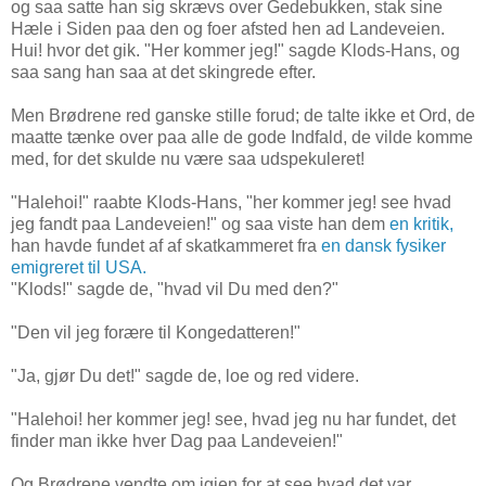
og saa satte han sig skrævs over Gedebukken, stak sine
Hæle i Siden paa den og foer afsted hen ad Landeveien.
Hui! hvor det gik. "Her kommer jeg!" sagde Klods-Hans, og
saa sang han saa at det skingrede efter.
Men Brødrene red ganske stille forud; de talte ikke et Ord, de
maatte tænke over paa alle de gode Indfald, de vilde komme
med, for det skulde nu være saa udspekuleret!
"Halehoi!" raabte Klods-Hans, "her kommer jeg! see hvad
jeg fandt paa Landeveien!" og saa viste han dem
en kritik,
han havde fundet af af skatkammeret fra
en dansk fysiker
emigreret til USA.
"Klods!" sagde de, "hvad vil Du med den?"
"Den vil jeg forære til Kongedatteren!"
"Ja, gjør Du det!" sagde de, loe og red videre.
"Halehoi! her kommer jeg! see, hvad jeg nu har fundet, det
finder man ikke hver Dag paa Landeveien!"
Og Brødrene vendte om igjen for at see hvad det var.