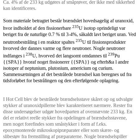
Ca. 4% af de 233 kg udgøres af småprøver, der ikke med sikkerhed
kan identificeres.
Som materiale betragtet består brændslet hovedsagelig af uranoxid,
235
hvor indholdet af den fissionerbare
U isotop oprindeligt var
beriget fra de naturlige 0.7 % til 3-4%, såkaldt lavt beriget uran. Ved
235
neutronbestråling i en reaktor spaltes
U til fissionsprodukter
hvorved der dannes varme og flere neutroner. Nogle neutroner
238
239
indfanges i
U, hvorved det langsomt omdannes til
Pu
{{SPA}} hvoraf noget fissionerer {{SPA}} og efterh&a l andre
isotoper af neptunium, plutonium, americium og curium.
Sammensætningen af det bestrålede brændsel kan beregnes ud fra
tidsforløbet for bestrålingen og den efterfølgende oplagring.
I Hot Cell blev de bestrålede brændselsstave skåret op og udvalgte
stykker af uranoxidpillerne blev karakteriseret nærmere. Rester fra
disse undersøgelser udgør hovedparten af ovennævnte 233 kg. En
del er relativt reelle stykker fra opdelingen af brændselsstavene,
men noget forefindes som småstykker i form af f.eks.
epoxymonterede mikroskopipræparater eller som skære- og
slibestøv fra fremstilling af præparaterne. Nogle brændselspiller