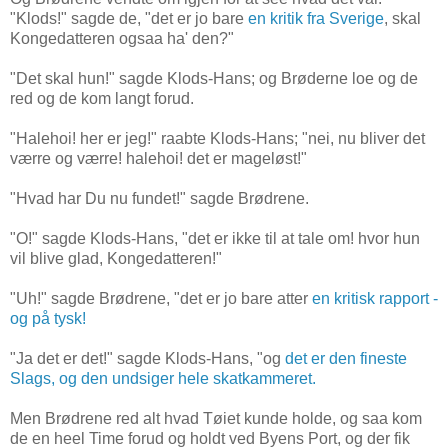
"Klods!" sagde de, "det er jo bare
en kritik fra Sverige
, skal
Kongedatteren ogsaa ha' den?"
"Det skal hun!" sagde Klods-Hans; og Brøderne loe og de
red og de kom langt forud.
"Halehoi! her er jeg!" raabte Klods-Hans; "nei, nu bliver det
værre og værre! halehoi! det er mageløst!"
"Hvad har Du nu fundet!" sagde Brødrene.
"O!" sagde Klods-Hans, "det er ikke til at tale om! hvor hun
vil blive glad, Kongedatteren!"
"Uh!" sagde Brødrene, "det er jo bare atter
en kritisk rapport -
og på tysk!
"Ja det er det!" sagde Klods-Hans, "og
det er den fineste
Slags, og den undsiger hele skatkammeret.
Men Brødrene red alt hvad Tøiet kunde holde, og saa kom
de en heel Time forud og holdt ved Byens Port, og der fik