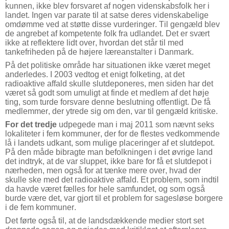
kunnen, ikke blev forsvaret af nogen videnskabsfolk her i
landet. Ingen var parate til at satse deres videnskabelige
omdømme ved at støtte disse vurderinger. Til gengæld blev
de angrebet af kompetente folk fra udlandet. Det er svært
ikke at reflektere lidt over, hvordan det står til med
tankefriheden på de højere læreanstalter i Danmark.
På det politiske område har situationen ikke været meget
anderledes. I 2003 vedtog et enigt folketing, at det
radioaktive affald skulle slutdeponeres, men siden har det
været så godt som umuligt at finde et medlem af det høje
ting, som turde forsvare denne beslutning offentligt. De få
medlemmer, der ytrede sig om den, var til gengæld kritiske.
For det tredje
udpegede man i maj 2011 som nævnt seks
lokaliteter i fem kommuner, der for de flestes vedkommende
lå i landets udkant, som mulige placeringer af et slutdepot.
På den måde bibragte man befolkningen i det øvrige land
det indtryk, at de var sluppet, ikke bare for få et slutdepot i
nærheden, men også for at tænke mere over, hvad der
skulle ske med det radioaktive affald. Et problem, som indtil
da havde været fælles for hele samfundet, og som også
burde være det, var gjort til et problem for sagesløse borgere
i de fem kommuner.
Det førte også til, at de landsdækkende medier stort set