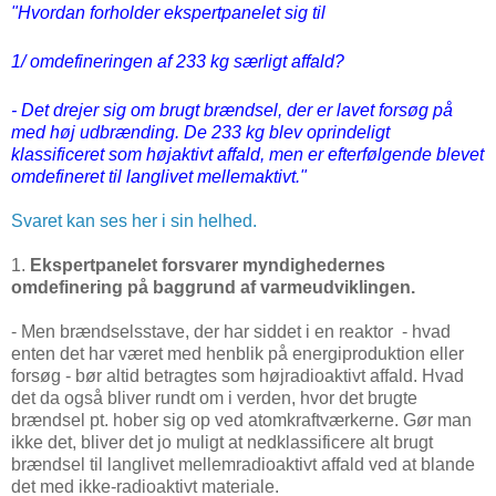
"Hvordan forholder ekspertpanelet sig til
1/ omdefineringen af 233 kg særligt affald?
- Det drejer sig om brugt brændsel, der er lavet forsøg på
med høj udbrænding. De 233 kg blev oprindeligt
klassificeret som højaktivt affald, men er efterfølgende blevet
omdefineret til langlivet mellemaktivt."
Svaret kan ses her i sin helhed.
1.
Ekspertpanelet forsvarer myndighedernes
omdefinering på baggrund af varmeudviklingen.
- Men brændselsstave, der har siddet i en reaktor - hvad
enten det har været med henblik på energiproduktion eller
forsøg - bør altid betragtes som højradioaktivt affald. Hvad
det da også bliver rundt om i verden, hvor det brugte
brændsel pt. hober sig op ved atomkraftværkerne. Gør man
ikke det, bliver det jo muligt at nedklassificere alt brugt
brændsel til langlivet mellemradioaktivt affald ved at blande
det med ikke-radioaktivt materiale.