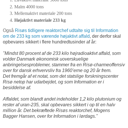
Malm 4000 tons
Mellemaktivt materiale 200 tons
Højaktivt materiale 233 kg
Også
Risøs tidligere reaktorchef udtalte sig til Information
om de 233 kg som værende højaktivt affald
, der derfor skal
opbevares sikkert i flere hundredtusinder af år:
"Mindst 80 procent af de 233 kilo højradioaktivt affald, som
volder Danmark økonomisk uoverskuelige
anbringelsesproblemer, stammer fra en Risø-charmeoffensiv
over for dansk erhvervsliv fra 1960’erne og 20 år frem.
Det fremgår af et notat, som det statslige forskningscenter
Risø netop har udarbejdet, og som Information er i
besiddelse af.
Affaldet, som blandt andet indeholder 1,2 kilo plutonium og
rester af uran-235, skal opbevares sikkert i op til en halv
million år. Det bekræftede Risøs reaktorchef, Mogens
Bagger Hansen, over for Information i lørdags."