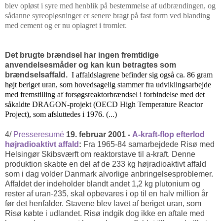
blev opløst i syre med henblik på bestemmelse af udbrændingen, og
sådanne syreopløsninger er senere bragt på fast form ved blanding
med cement og er nu oplagret i tromler.
Det brugte brændsel har ingen fremtidige
anvendelsesmåder og kan kun betragtes som
brændselsaffald.
I affaldslagrene befinder sig også ca. 86 gram
højt beriget uran, som hovedsagelig stammer fra udviklingsarbejde
med fremstilling af forsøgsreaktorbrændsel i forbindelse med det
såkaldte DRAGON-projekt (OECD High Temperature Reactor
Project), som afsluttedes i 1976. (...)
4/
Presseresumé
19. februar 2001 -
A-kraft-flop efterlod
højradioaktivt affald
:
Fra 1965-84 samarbejdede Risø med
Helsingør Skibsværft om reaktorstave til a-kraft. Denne
produktion skabte en del af de 233 kg højradioaktivt affald
som i dag volder Danmark alvorlige anbringelsesproblemer.
Affaldet der indeholder blandt andet 1,2 kg plutonium og
rester af uran-235, skal opbevares i op til en halv million år
før det henfalder. Stavene blev lavet af beriget uran, som
Risø købte i udlandet. Risø indgik dog ikke en aftale med