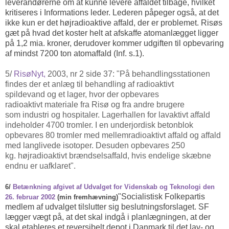
leverandørerne om at kunne levere affaldet tilbage, hvilket
kritiseres i Informations leder. Lederen påpeger også, at det
ikke kun er det højradioaktive affald, der er problemet. Risøs
gæt på hvad det koster helt at afskaffe atomanlægget ligger
på 1,2 mia. kroner, derudover kommer udgiften til opbevaring
af mindst 7200 ton atomaffald (Inf. s.1).
5/
RisøNyt,
2003, nr 2 side 37:
"På behandlingsstationen
findes der et anlæg til behandling af radioaktivt
spildevand og et lager, hvor der opbevares
radioaktivt materiale fra Risø og fra andre brugere
som industri og hospitaler. Lagerhallen for lavaktivt
affald
indeholder 4700 tromler. I en underjordisk betonblok
opbevares 80 tromler med mellemradioaktivt affald og affald
med langlivede isotoper. Desuden opbevares 250
kg. højradioaktivt brændselsaffald, hvis endelige skæbne
endnu er uafklaret".
6/
Betænkning afgivet af Udvalget for Videnskab og Teknologi den
"Socialistisk Folkepartis
26. februar 2002
(min fremhævning)
medlem af udvalget tilslutter sig beslutningsforslaget. SF
lægger vægt på, at det skal indgå i planlægningen, at der
skal etableres et reversibelt depot i Danmark til det lav- og